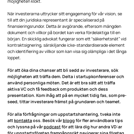
möjligheten klokt.
När investerarna uttrycker sitt engagemang för vår vision, se
till att din juridiska representant är specialiserad på
finansieringsrundor. Detta är avgörande, eftersom mängden
dokument och villkor på bordet kan verka fördelaktiga till en
början. En skicklig advokat fungerar som ett “säkerhetsnät” vid
kontraktsignering, särskiljande icke-standardiserade element
och identifiering av villkor som kan visa sig olämpliga i det långa
loppet.
För att öka dina chanser att bli sedd av investerare, sök
möjligheten att träffa dem. Delta i startupkonferenser och
använd personliga möten. Det är ett bra sätt att träffa
aktiva VC och få feedback om produkten och dess
presentation. Kom ihåg att på en mycket tidig fas, som pre-
seed, tittar investerare främst på grundaren och teamet.
För alla förfrågningar om uppstartshantering, tveka inte
att
kontakta
oss. Besök vår
blogg
för fler användbara tips
och lyssna på vår
podcast
för att lära dig hur andra VD:ar
för uppstartsföretag framgångsrikt navigerar sina företag.