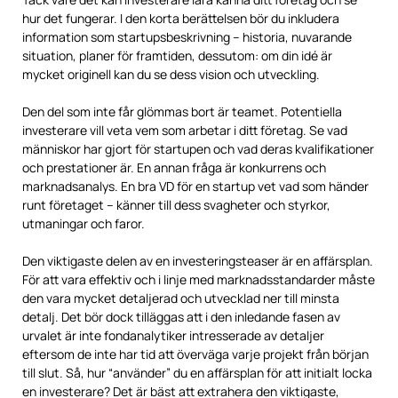
hur det fungerar. I den korta berättelsen bör du inkludera
information som startupsbeskrivning – historia, nuvarande
situation, planer för framtiden, dessutom: om din idé är
mycket originell kan du se dess vision och utveckling.
Den del som inte får glömmas bort är teamet. Potentiella
investerare vill veta vem som arbetar i ditt företag. Se vad
människor har gjort för startupen och vad deras kvalifikationer
och prestationer är. En annan fråga är konkurrens och
marknadsanalys. En bra VD för en startup vet vad som händer
runt företaget – känner till dess svagheter och styrkor,
utmaningar och faror.
Den viktigaste delen av en investeringsteaser är en affärsplan.
För att vara effektiv och i linje med marknadsstandarder måste
den vara mycket detaljerad och utvecklad ner till minsta
detalj. Det bör dock tilläggas att i den inledande fasen av
urvalet är inte fondanalytiker intresserade av detaljer
eftersom de inte har tid att överväga varje projekt från början
till slut. Så, hur “använder” du en affärsplan för att initialt locka
en investerare? Det är bäst att extrahera den viktigaste,