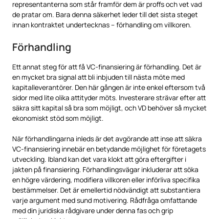
representanterna som står framför dem är proffs och vet vad
de pratar om. Bara denna säkerhet leder till det sista steget
innan kontraktet undertecknas – förhandling om villkoren.
Förhandling
Ett annat steg för att få VC-finansiering är förhandling. Det är
en mycket bra signal att bli inbjuden till nästa möte med
kapitalleverantörer. Den här gången är inte enkel eftersom två
sidor med lite olika attityder möts. Investerare strävar efter att
säkra sitt kapital så bra som möjligt, och VD behöver så mycket
ekonomiskt stöd som möjligt.
När förhandlingarna inleds är det avgörande att inse att säkra
VC-finansiering innebär en betydande möjlighet för företagets
utveckling. Ibland kan det vara klokt att göra eftergifter i
jakten på finansiering. Förhandlingsvägar inkluderar att söka
en högre värdering, modifiera villkoren eller införliva specifika
bestämmelser. Det är emellertid nödvändigt att substantiera
varje argument med sund motivering. Rådfråga omfattande
med din juridiska rådgivare under denna fas och grip