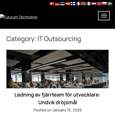
Skip
Category:
IT Outsourcing
to
content
Ledning av fjärrteam för utvecklare:
Undvik dröjsmål
Posted on January 15, 2026