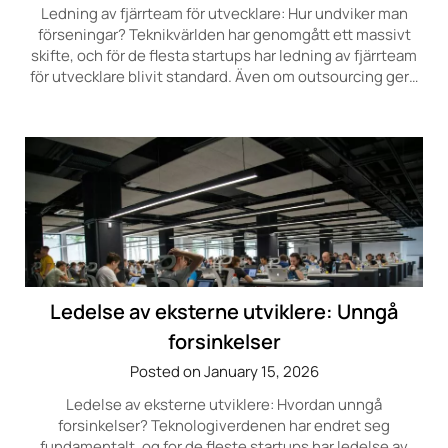
Ledning av fjärrteam för utvecklare: Hur undviker man
förseningar? Teknikvärlden har genomgått ett massivt
skifte, och för de flesta startups har ledning av fjärrteam
för utvecklare blivit standard. Även om outsourcing ger…
Ledelse av eksterne utviklere: Unngå
forsinkelser
Posted on January 15, 2026
Ledelse av eksterne utviklere: Hvordan unngå
forsinkelser? Teknologiverdenen har endret seg
fundamentalt, og for de fleste startups har ledelse av