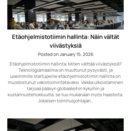
Etäohjelmistotiimin hallinta: Näin vältät
viivästyksiä
Posted on January 15, 2026
Etäohjelmistotiimin hallinta: Miten välttää viivästyksiä?
Teknologiamaailma on muuttunut pysyvästi, ja
useimmille startupeille etäohjelmistotiimin hallinta on
muodostunut vakiotoimintatavaksi. Vaikka ulkoistaminen
tarjoaa pääsyn globaaleihin kykyihin ja
kustannustehokkuutta, se tuo mukanaan myös haasteita.
Jokaisen toimitusjohtajan…