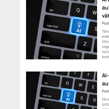
au
vä
Pos
Tän
erak
tõsi
tege
hoid
kon
AI
au
Pos
De 
ontz