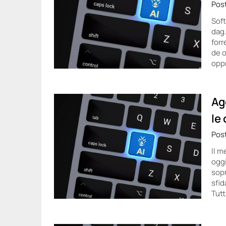
Pos
Soft
dag.
forr
de o
oppr
Ag
le 
Pos
Il m
ogg
sopr
sfid
Tutt