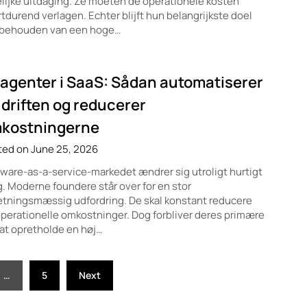
lijke uitdaging. Ze moeten de operationele kosten
tdurend verlagen. Echter blijft hun belangrijkste doel
 behouden van een hoge…
-agenter i SaaS: Sådan automatiserer
 driften og reducerer
kostningerne
ted on June 25, 2026
ware-as-a-service-markedet ændrer sig utroligt hurtigt
g. Moderne foundere står over for en stor
etningsmæssig udfordring. De skal konstant reducere
perationelle omkostninger. Dog forbliver deres primære
at opretholde en høj…
…
5
Next