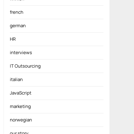
french
german
HR
interviews
IT Outsourcing
italian
JavaScript
marketing
norwegian
our story