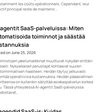
stamment les coûts opérationnels. Cependant, leur
ctif principal reste de maintenir…
-agentit SaaS-palveluissa: Miten
tomatisoida toiminnot ja säästää
stannuksia
ted on June 25, 2026
lmistojen jakelumarkkinat muuttuvat nykyään erittäin
asti. Nykyaikaiset perustajat kohtaavat suuren
etoiminnallisen haasteen. Heidän täytyy jatkuvasti
ntää operatiivisia kustannuksia. Heidän pääasiallinen
itteensa on kuitenkin säilyttää asiakaspalvelun korkea
u. Tässä yhteydessä AI-agentit SaaS-palveluissa
dostavat…
 agendid SaaS-is: Kuidas