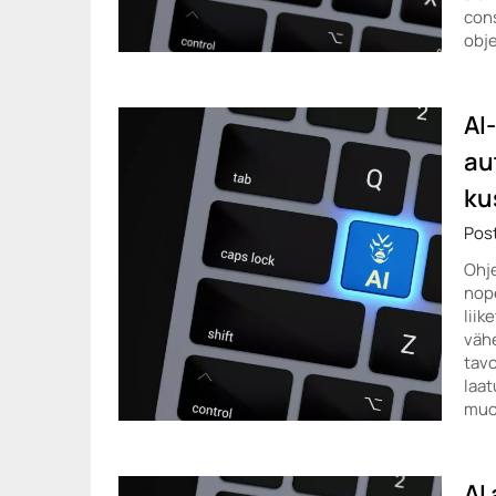
con
obje
AI
au
ku
Pos
Ohje
nope
liik
vähe
tavo
laat
muo
AI