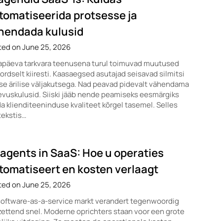
tomatiseerida protsesse ja
hendada kulusid
ted on June 25, 2026
apäeva tarkvara teenusena turul toimuvad muutused
ordselt kiiresti. Kaasaegsed asutajad seisavad silmitsi
se ärilise väljakutsega. Nad peavad pidevalt vähendama
vuskulusid. Siiski jääb nende peamiseks eesmärgiks
a klienditeeninduse kvaliteet kõrgel tasemel. Selles
tekstis…
-agents in SaaS: Hoe u operaties
tomatiseert en kosten verlaagt
ted on June 25, 2026
software-as-a-service markt verandert tegenwoordig
ettend snel. Moderne oprichters staan voor een grote