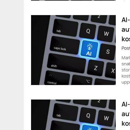
AI
au
ko
Pos
Mark
snab
stor
kost
uppr
AI
au
ko