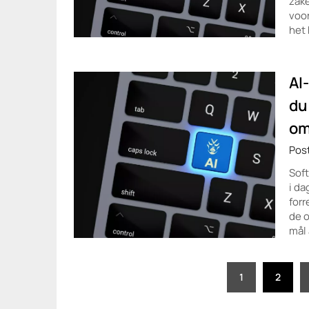
zake
voor
het
AI
du
om
Pos
Soft
i da
forr
de o
mål 
Posts
1
2
pagination