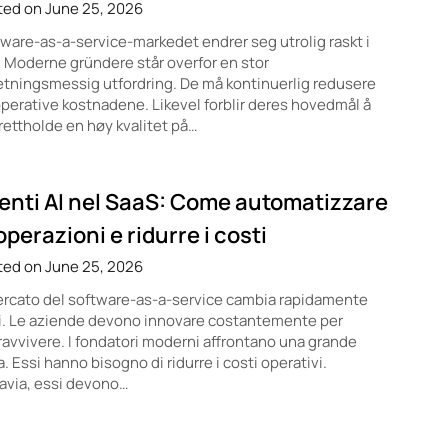
ted on June 25, 2026
ware-as-a-service-markedet endrer seg utrolig raskt i
 Moderne gründere står overfor en stor
etningsmessig utfordring. De må kontinuerlig redusere
perative kostnadene. Likevel forblir deres hovedmål å
ettholde en høy kvalitet på…
enti AI nel SaaS: Come automatizzare
operazioni e ridurre i costi
ted on June 25, 2026
ercato del software-as-a-service cambia rapidamente
i. Le aziende devono innovare costantemente per
avvivere. I fondatori moderni affrontano una grande
a. Essi hanno bisogno di ridurre i costi operativi.
avia, essi devono…