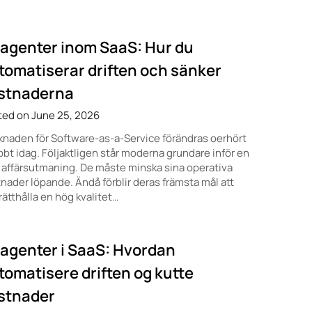
-agenter inom SaaS: Hur du
tomatiserar driften och sänker
stnaderna
ted on June 25, 2026
naden för Software-as-a-Service förändras oerhört
bt idag. Följaktligen står moderna grundare inför en
 affärsutmaning. De måste minska sina operativa
nader löpande. Ändå förblir deras främsta mål att
ätthålla en hög kvalitet…
-agenter i SaaS: Hvordan
tomatisere driften og kutte
stnader