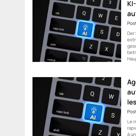
KI
au
Pos
Der 
extr
gesc
betr
Haup
Ag
au
le
Pos
Le m
rapi
à un