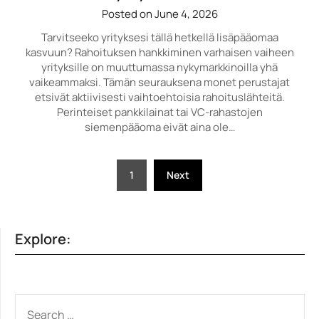
Posted on June 4, 2026
Tarvitseeko yrityksesi tällä hetkellä lisäpääomaa
kasvuun? Rahoituksen hankkiminen varhaisen vaiheen
yrityksille on muuttumassa nykymarkkinoilla yhä
vaikeammaksi. Tämän seurauksena monet perustajat
etsivät aktiivisesti vaihtoehtoisia rahoituslähteitä.
Perinteiset pankkilainat tai VC-rahastojen
siemenpääoma eivät aina ole…
Posts
1
Next
pagination
Explore:
SEARCH
FOR: