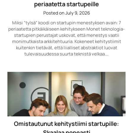
periaatetta startupeille
Posted on July 9, 2026
Miksi ”tylsä” koodi on startupin menestyksen avain: 7
periaatetta pitkäikäiseen kehitykseen Monet teknologia-
startupien perustajat uskovat, että menestys vaatii
monimutkaista arkkitehtuuria. Kokeneet kehitystiimit
kuitenkin tietävät, että liialliset abstraktiot luovat
tulevaisuudessa suurta teknistä velkaa….
Omistautunut kehitystiimi startupille:
Skaalaa nopeasti