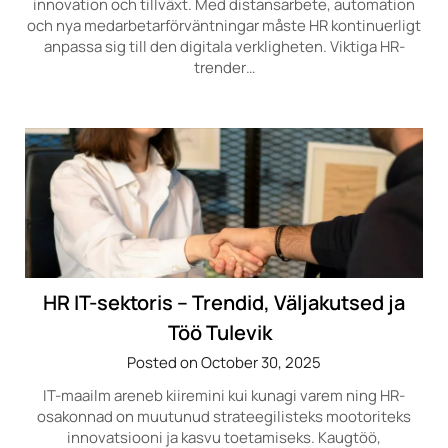
innovation och tillväxt. Med distansarbete, automation
och nya medarbetarförväntningar måste HR kontinuerligt
anpassa sig till den digitala verkligheten. Viktiga HR-
trender…
HR IT-sektoris – Trendid, Väljakutsed ja
Töö Tulevik
Posted on October 30, 2025
IT-maailm areneb kiiremini kui kunagi varem ning HR-
osakonnad on muutunud strateegilisteks mootoriteks
innovatsiooni ja kasvu toetamiseks. Kaugtöö,