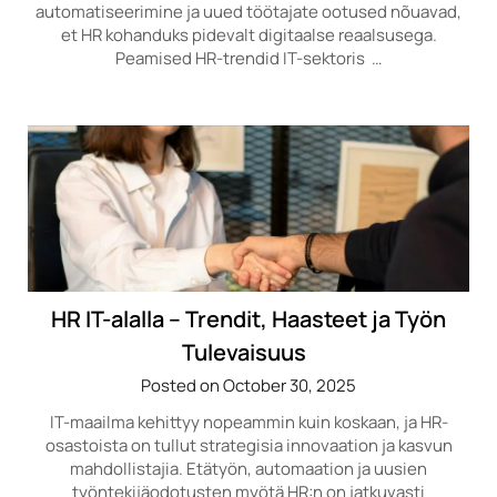
automatiseerimine ja uued töötajate ootused nõuavad,
et HR kohanduks pidevalt digitaalse reaalsusega.
Peamised HR-trendid IT-sektoris …
HR IT-alalla – Trendit, Haasteet ja Työn
Tulevaisuus
Posted on October 30, 2025
IT-maailma kehittyy nopeammin kuin koskaan, ja HR-
osastoista on tullut strategisia innovaation ja kasvun
mahdollistajia. Etätyön, automaation ja uusien
työntekijäodotusten myötä HR:n on jatkuvasti