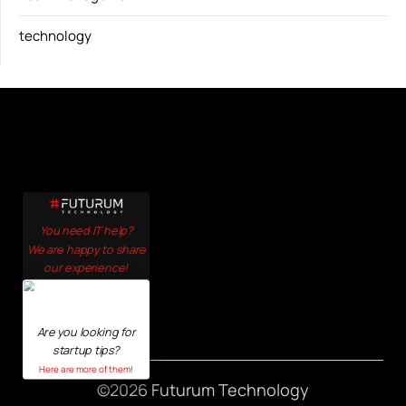
technology
You need IT help?
We are happy to share
our experience!
Click here!
Are you looking for
startup tips?
Here are more of them!
©2026 Futurum Technology