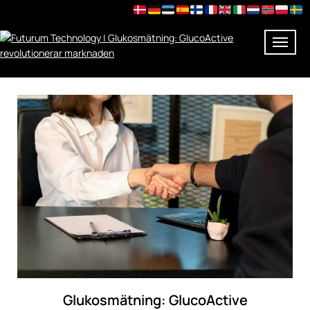
Skip
to
content
Glukosmätning: GlucoActive