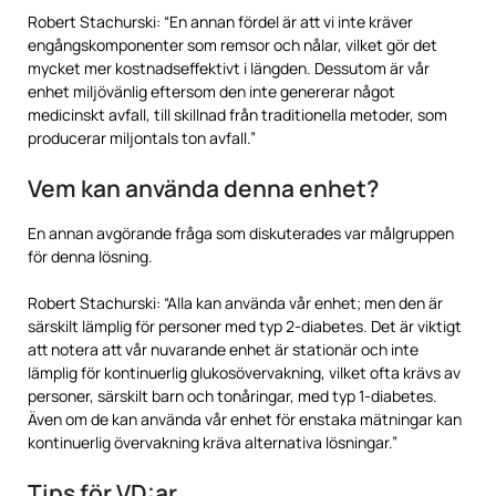
Robert Stachurski: “En annan fördel är att vi inte kräver
engångskomponenter som remsor och nålar, vilket gör det
mycket mer kostnadseffektivt i längden. Dessutom är vår
enhet miljövänlig eftersom den inte genererar något
medicinskt avfall, till skillnad från traditionella metoder, som
producerar miljontals ton avfall.”
Vem kan använda denna enhet?
En annan avgörande fråga som diskuterades var målgruppen
för denna lösning.
Robert Stachurski: “Alla kan använda vår enhet; men den är
särskilt lämplig för personer med typ 2-diabetes. Det är viktigt
att notera att vår nuvarande enhet är stationär och inte
lämplig för kontinuerlig glukosövervakning, vilket ofta krävs av
personer, särskilt barn och tonåringar, med typ 1-diabetes.
Även om de kan använda vår enhet för enstaka mätningar kan
kontinuerlig övervakning kräva alternativa lösningar.”
Tips för VD:ar