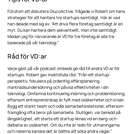
Förutom att diskutera GlucoActive, frågade vi Robert om hans
strategier för att hantera tre startups samtidigt. Här är vad
han delade med sig av: “Att driva flera företag samtidigt är en
myt. Du kan hantera dem sekventiellt, men inte samtidigt.
Medan jag för närvarande är VD för tre företag är alla tre
baserade på vår teknologi.”
Råd för VD:ar
Varje gäst på vår podcast ombeds ge råd till andra VD:ar för
startups. Robert gav insiktsfulla råd: “Från ett startup-
perspektiv, fokusera på ordentlig affärsplanering,
marknadsundersökning och påvisa effektiviteten i din
teknologi. Omfamna kontinuerlig inlärning och problemlösning,
eftersom entreprenörskap är fyllt med osäkerheter och kriser.
Bygg ett starkt team och odla samarbetsrelationer, eftersom
framgång ofta beror på samarbete. Slutligen, var beredd på
långsiktighet; att starta ett startup liknas vid en berg-och-
dalbana av osäkerhet. Om du inte är redo för utmaningarna
och riskerna kanske det är bättre att söka andra vägar.”