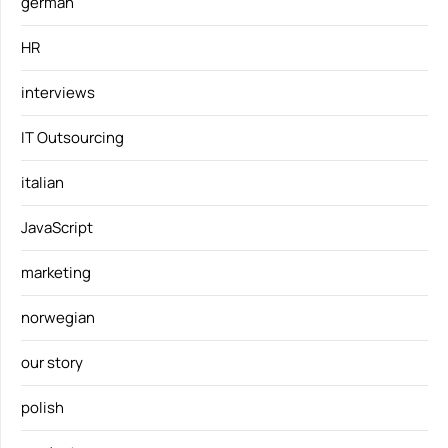
german
HR
interviews
IT Outsourcing
italian
JavaScript
marketing
norwegian
our story
polish