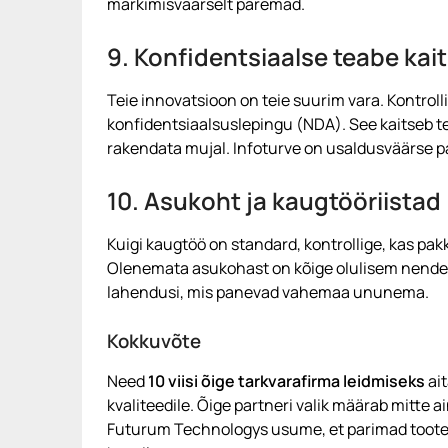
märkimisväärselt paremad.
9. Konfidentsiaalse teabe kai
Teie innovatsioon on teie suurim vara. Kontroll
konfidentsiaalsuslepingu (NDA). See kaitseb teie
rakendata mujal. Infoturve on usaldusväärse p
10. Asukoht ja kaugtööriistad
Kuigi kaugtöö on standard, kontrollige, kas pak
Olenemata asukohast on kõige olulisem nende 
lahendusi, mis panevad vahemaa ununema.
Kokkuvõte
Need
10 viisi õige tarkvarafirma leidmiseks
ait
kvaliteedile. Õige partneri valik määrab mitte ai
Futurum Technologys usume, et parimad tooted