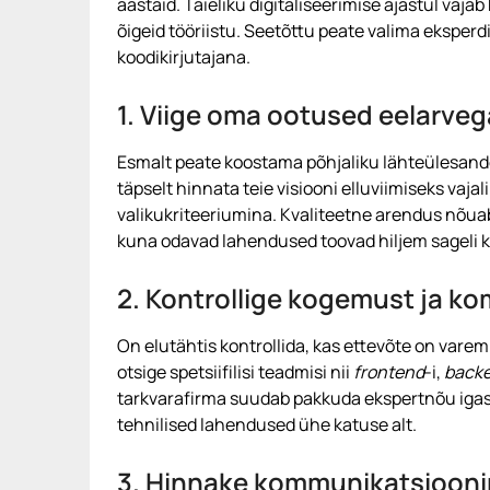
aastaid. Täieliku digitaliseerimise ajastul vaj
õigeid tööriistu. Seetõttu peate valima eksperd
koodikirjutajana.
1. Viige oma ootused eelarve
Esmalt peate koostama põhjaliku lähteülesand
täpselt hinnata teie visiooni elluviimiseks vaja
valikukriteeriumina. Kvaliteetne arendus nõua
kuna odavad lahendused toovad hiljem sageli k
2. Kontrollige kogemust ja k
On elutähtis kontrollida, kas ettevõte on varem
otsige spetsiifilisi teadmisi nii
frontend
-i,
back
tarkvarafirma suudab pakkuda ekspertnõu igas
tehnilised lahendused ühe katuse alt.
3. Hinnake kommunikatsiooni