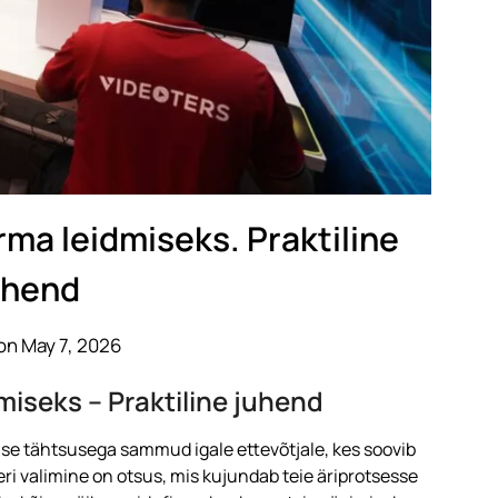
irma leidmiseks. Praktiline
uhend
on May 7, 2026
dmiseks – Praktiline juhend
ilise tähtsusega sammud igale ettevõtjale, kes soovib
ri valimine on otsus, mis kujundab teie äriprotsesse