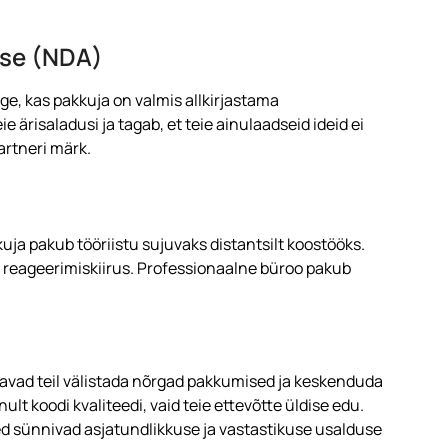
tse (NDA)
ige, kas pakkuja on valmis allkirjastama
 ärisaladusi ja tagab, et teie ainulaadseid ideid ei
artneri märk.
kuja pakub tööriistu sujuvaks distantsilt koostööks.
reageerimiskiirus. Professionaalne büroo pakub
avad teil välistada nõrgad pakkumised ja keskenduda
nult koodi kvaliteedi, vaid teie ettevõtte üldise edu.
 sünnivad asjatundlikkuse ja vastastikuse usalduse