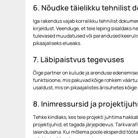
6. Nõudke täielikku tehnilist
Iga rakendus vajab korralikku tehnilist dokumen
kirjeldust. Veenduge, et teie leping sisaldaks
tulevased muudatused või parandused keerulised
pikaajaliseks elueaks.
7. Läbipaistvus tegevuses
Õige partner on kulude ja arenduse edenemise o
funktsioone, mis pakuvad kõige rohkem väärtust
usaldust, mis on pikaajalistes ärisuhetes kõige
8. Inimressursid ja projektijuh
Tehke kindlaks, kes teie projekti juhtima ha
projektijuhid, et tagada järjepidevus. Tarkva
laiendusena. Kui mõlema poole eksperdid töö