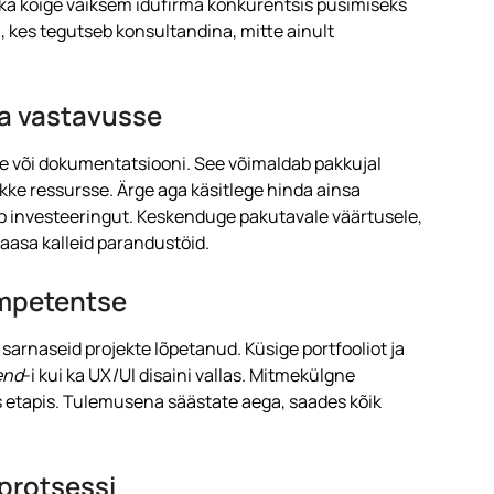
ab ka kõige väiksem idufirma konkurentsis püsimiseks
i, kes tegutseb konsultandina, mitte ainult
ga vastavusse
e või dokumentatsiooni. See võimaldab pakkujal
likke ressursse. Ärge aga käsitlege hinda ainsa
b investeeringut. Keskenduge pakutavale väärtusele,
aasa kalleid parandustöid.
ompetentse
 sarnaseid projekte lõpetanud. Küsige portfooliot ja
end
-i kui ka UX/UI disaini vallas. Mitmekülgne
 etapis. Tulemusena säästate aega, saades kõik
protsessi