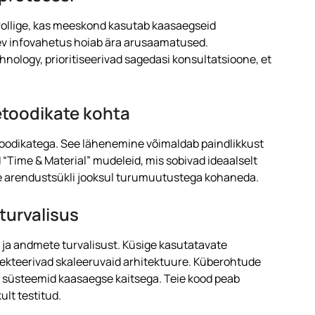
trollige, kas meeskond kasutab kaasaegseid
tev infovahetus hoiab ära arusaamatused.
nology, prioritiseerivad sagedasi konsultatsioone, et
etoodikate kohta
toodikatega. See lähenemine võimaldab paindlikkust
d “Time & Material” mudeleid, mis sobivad ideaalselt
te arendustsükli jooksul turumuutustega kohaneda.
 turvalisus
 ja andmete turvalisust. Küsige kasutatavate
ojekteerivad skaleeruvaid arhitektuure. Küberohtude
 süsteemid kaasaegse kaitsega. Teie kood peab
ult testitud.