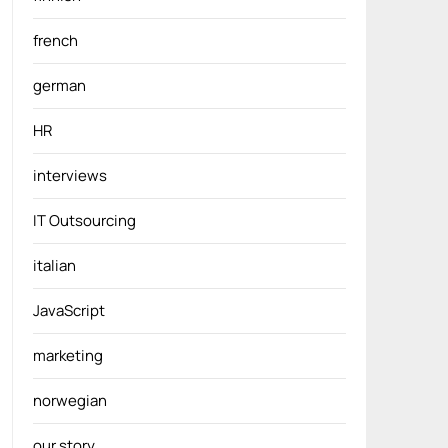
french
german
HR
interviews
IT Outsourcing
italian
JavaScript
marketing
norwegian
our story