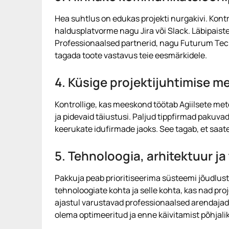
Hea suhtlus on edukas projekti nurgakivi. Kon
haldusplatvorme nagu Jira või Slack. Läbipais
Professionaalsed partnerid, nagu Futurum Tech
tagada toote vastavus teie eesmärkidele.
4. Küsige projektijuhtimise m
Kontrollige, kas meeskond töötab Agiilsete me
ja pidevaid täiustusi. Paljud tippfirmad pakuva
keerukate idufirmade jaoks. See tagab, et saa
5. Tehnoloogia, arhitektuur ja
Pakkuja peab prioritiseerima süsteemi jõudlust
tehnoloogiate kohta ja selle kohta, kas nad pr
ajastul varustavad professionaalsed arendajad
olema optimeeritud ja enne käivitamist põhjalik