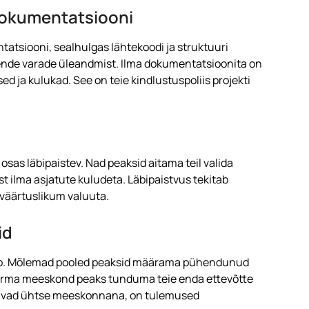
 dokumentatsiooni
tatsiooni, sealhulgas lähtekoodi ja struktuuri
 nende varade üleandmist. Ilma dokumentatsioonita on
 ja kulukad. See on teie kindlustuspoliis projekti
sas läbipaistev. Nad peaksid aitama teil valida
 ilma asjatute kuludeta. Läbipaistvus tekitab
 väärtuslikum valuuta.
id
kkab. Mõlemad pooled peaksid määrama pühendunud
rafirma meeskond peaks tunduma teie enda ettevõtte
tavad ühtse meeskonnana, on tulemused